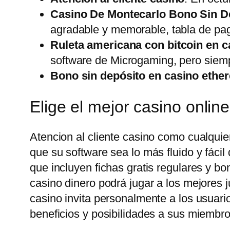
Casino De Montecarlo Bono Sin De
agradable y memorable, tabla de pag
Ruleta americana con bitcoin en c
software de Microgaming, pero siemp
Bono sin depósito en casino ethe
Elige el mejor casino onlin
Atencion al cliente casino como cualquie
que su software sea lo más fluido y fáci
que incluyen fichas gratis regulares y b
casino dinero podrá jugar a los mejores ju
casino invita personalmente a los usuar
beneficios y posibilidades a sus miembros