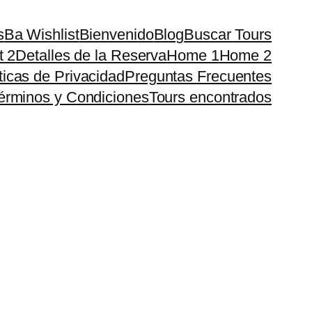
s
Ba Wishlist
Bienvenido
Blog
Buscar Tours
t 2
Detalles de la Reserva
Home 1
Home 2
ticas de Privacidad
Preguntas Frecuentes
érminos y Condiciones
Tours encontrados