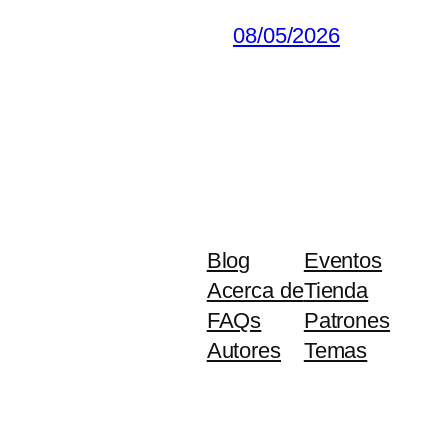
08/05/2026
Blog
Eventos
Acerca de
Tienda
FAQs
Patrones
Autores
Temas