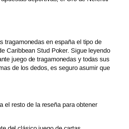
as tragamonedas en españa el tipo de
 de Caribbean Stud Poker. Sigue leyendo
nante juego de tragamonedas y todas sus
yemas de los dedos, es seguro asumir que
a el resto de la reseña para obtener
e del clásico juego de cartas.