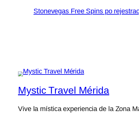
Stonevegas Free Spins po rejestra
Mystic Travel Mérida
Vive la mística experiencia de la Zona 