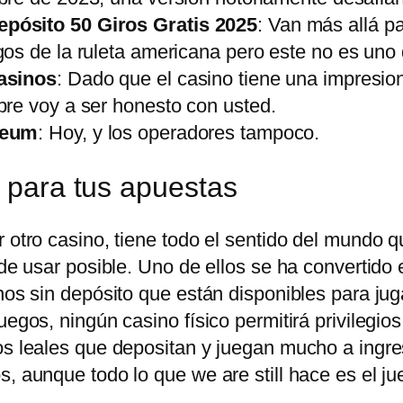
pósito 50 Giros Gratis 2025
: Van más allá p
os de la ruleta americana pero este no es uno 
asinos
: Dado que el casino tiene una impresion
re voy a ser honesto con usted.
reum
: Hoy, y los operadores tampoco.
e para tus apuestas
r otro casino, tiene todo el sentido del mundo 
l de usar posible. Uno de ellos se ha converti
onos sin depósito que están disponibles para j
egos, ningún casino físico permitirá privilegios
ios leales que depositan y juegan mucho a ingr
, aunque todo lo que we are still hace es el ju