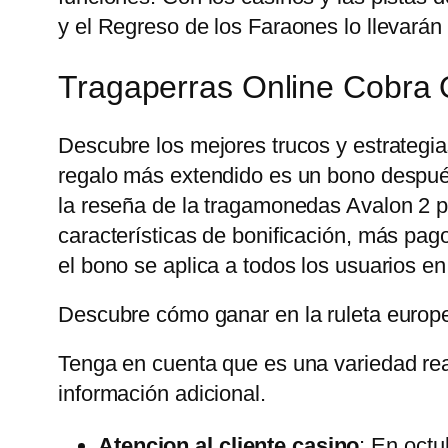
y el Regreso de los Faraones lo llevarán 
Tragaperras Online Cobra
Descubre los mejores trucos y estrategi
regalo más extendido es un bono después
la reseña de la tragamonedas Avalon 2 p
características de bonificación, más pag
el bono se aplica a todos los usuarios en
Descubre cómo ganar en la ruleta europ
Tenga en cuenta que es una variedad realm
información adicional.
Atencion al cliente casino
: En octu