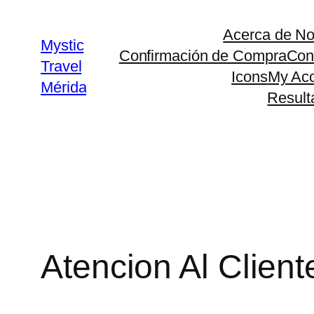
Saltar
Acerca de No
al
Mystic
Confirmación de Compra
Con
contenido
Travel
Icons
My Ac
Mérida
Result
Atencion Al Clien