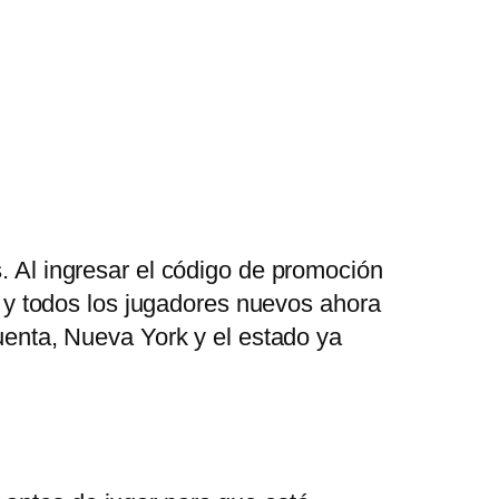
s. Al ingresar el código de promoción
y todos los jugadores nuevos ahora
cuenta, Nueva York y el estado ya