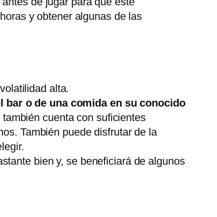
 antes de jugar para que esté
 horas y obtener algunas de las
latilidad alta.
el bar o de una comida en su conocido
 también cuenta con suficientes
mos. También puede disfrutar de la
legir.
stante bien y, se beneficiará de algunos