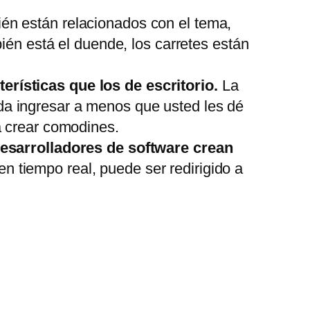
én están relacionados con el tema,
ién está el duende, los carretes están
erísticas que los de escritorio.
La
a ingresar a menos que usted les dé
a crear comodines.
sarrolladores de software crean
n tiempo real, puede ser redirigido a