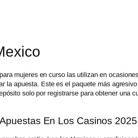
Mexico
 para mujeres en curso las utilizan en ocasione
la apuesta. Este es el paquete más agresivo 
depósito solo por registrarse para obtener una 
 Apuestas En Los Casinos 2025