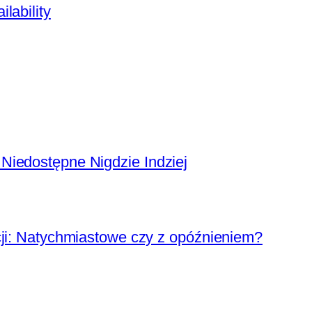
lability
Niedostępne Nigdzie Indziej
cji: Natychmiastowe czy z opóźnieniem?