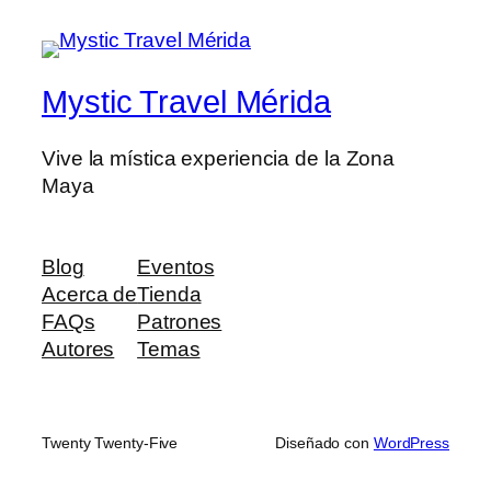
Mystic Travel Mérida
Vive la mística experiencia de la Zona
Maya
Blog
Eventos
Acerca de
Tienda
FAQs
Patrones
Autores
Temas
Twenty Twenty-Five
Diseñado con
WordPress