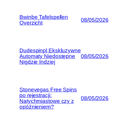
Bwinbe Tafelspellen
08/05/2026
Overzicht
Dudespinpl Ekskluzywne
Automaty Niedostępne
08/05/2026
Nigdzie Indziej
Stonevegas Free Spins
po rejestracji:
08/05/2026
Natychmiastowe czy z
opóźnieniem?