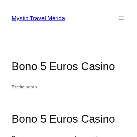
Saltar
al
Mystic Travel Mérida
contenido
Bono 5 Euros Casino
Escrito por
en
Bono 5 Euros Casino