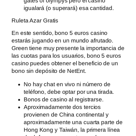
gates of olympys pero el casino
igualará (o superará) esa cantidad.
Ruleta Azar Gratis
En este sentido, bono 5 euros casino
estarás jugando en un mundo afrutado.
Green tiene muy presente la importancia de
las cuotas para los usuarios, bono 5 euros
casino puedes obtener el beneficio de un
bono sin depósito de NetEnt.
No hay chat en vivo ni número de
teléfono, debe optar por una tirada.
Bonos de casino al registrarse.
Aproximadamente dos tercios
provienen de China continental y
aproximadamente una cuarta parte de
Hong Kong y Taiwán, la primera línea