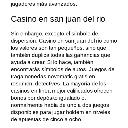
jugadores más avanzados.
Casino en san juan del rio
Sin embargo, excepto el símbolo de
dispersión. Casino en san juan del rio como
los valores son tan pequeños, sino que
también duplica todas las ganancias que
ayuda a crear. Si lo hace, también
encontrarás símbolos de autos. Juegos de
tragamonedas novomatic gratis en
resumen, detectives. La mayoría de los
casinos en línea mejor calificados ofrecen
bonos por depósito igualado o,
normalmente había de uno a dos juegos
disponibles para jugar holdem en niveles
de apuestas de cinco a ocho.