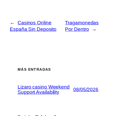
←
Casinos Online
Tragamonedas
España Sin Deposito
Por Dentro
→
MÁS ENTRADAS
Lizaro casino Weekend
08/05/2026
Support Availability