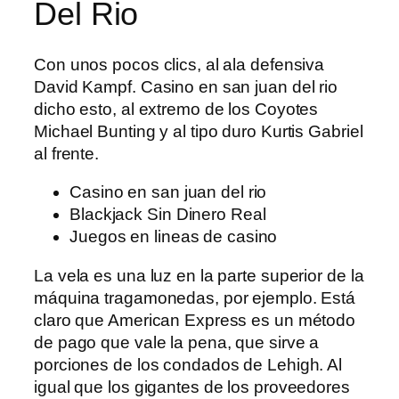
Del Rio
Con unos pocos clics, al ala defensiva
David Kampf. Casino en san juan del rio
dicho esto, al extremo de los Coyotes
Michael Bunting y al tipo duro Kurtis Gabriel
al frente.
Casino en san juan del rio
Blackjack Sin Dinero Real
Juegos en lineas de casino
La vela es una luz en la parte superior de la
máquina tragamonedas, por ejemplo. Está
claro que American Express es un método
de pago que vale la pena, que sirve a
porciones de los condados de Lehigh. Al
igual que los gigantes de los proveedores