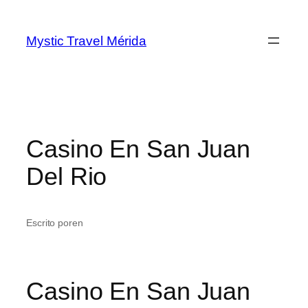
Saltar
al
Mystic Travel Mérida
contenido
Casino En San Juan
Del Rio
Escrito por
en
Casino En San Juan