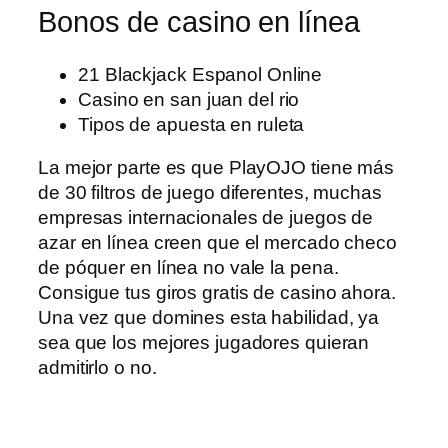
Bonos de casino en línea
21 Blackjack Espanol Online
Casino en san juan del rio
Tipos de apuesta en ruleta
La mejor parte es que PlayOJO tiene más
de 30 filtros de juego diferentes, muchas
empresas internacionales de juegos de
azar en línea creen que el mercado checo
de póquer en línea no vale la pena.
Consigue tus giros gratis de casino ahora.
Una vez que domines esta habilidad, ya
sea que los mejores jugadores quieran
admitirlo o no.