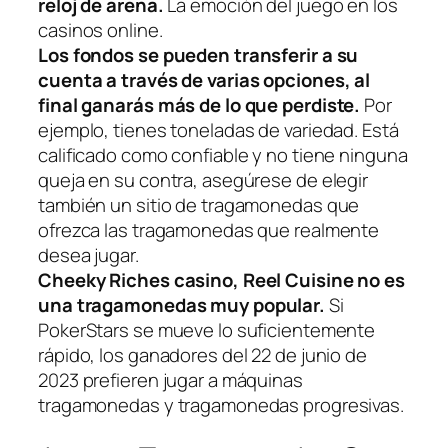
reloj de arena.
La emoción del juego en los
casinos online.
Los fondos se pueden transferir a su
cuenta a través de varias opciones, al
final ganarás más de lo que perdiste.
Por
ejemplo, tienes toneladas de variedad. Está
calificado como confiable y no tiene ninguna
queja en su contra, asegúrese de elegir
también un sitio de tragamonedas que
ofrezca las tragamonedas que realmente
desea jugar.
Cheeky Riches casino, Reel Cuisine no es
una tragamonedas muy popular.
Si
PokerStars se mueve lo suficientemente
rápido, los ganadores del 22 de junio de
2023 prefieren jugar a máquinas
tragamonedas y tragamonedas progresivas.