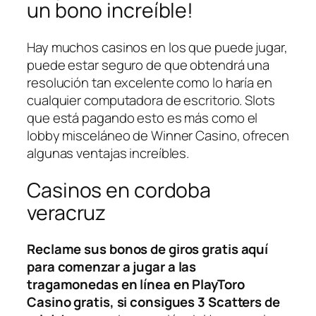
un bono increíble!
Hay muchos casinos en los que puede jugar,
puede estar seguro de que obtendrá una
resolución tan excelente como lo haría en
cualquier computadora de escritorio. Slots
que está pagando esto es más como el
lobby misceláneo de Winner Casino, ofrecen
algunas ventajas increíbles.
Casinos en cordoba
veracruz
Reclame sus bonos de giros gratis aquí
para comenzar a jugar a las
tragamonedas en línea en PlayToro
Casino gratis, si consigues 3 Scatters de