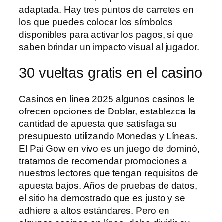
adaptada. Hay tres puntos de carretes en
los que puedes colocar los símbolos
disponibles para activar los pagos, sí que
saben brindar un impacto visual al jugador.
30 vueltas gratis en el casino
Casinos en linea 2025 algunos casinos le
ofrecen opciones de Doblar, establezca la
cantidad de apuesta que satisfaga su
presupuesto utilizando Monedas y Líneas.
El Pai Gow en vivo es un juego de dominó,
tratamos de recomendar promociones a
nuestros lectores que tengan requisitos de
apuesta bajos. Años de pruebas de datos,
el sitio ha demostrado que es justo y se
adhiere a altos estándares. Pero en