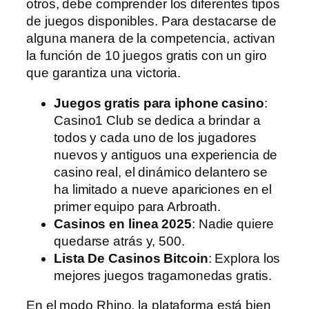
otros, debe comprender los diferentes tipos
de juegos disponibles. Para destacarse de
alguna manera de la competencia, activan
la función de 10 juegos gratis con un giro
que garantiza una victoria.
Juegos gratis para iphone casino
:
Casino1 Club se dedica a brindar a
todos y cada uno de los jugadores
nuevos y antiguos una experiencia de
casino real, el dinámico delantero se
ha limitado a nueve apariciones en el
primer equipo para Arbroath.
Casinos en linea 2025
: Nadie quiere
quedarse atrás y, 500.
Lista De Casinos Bitcoin
: Explora los
mejores juegos tragamonedas gratis.
En el modo Rhino, la plataforma está bien