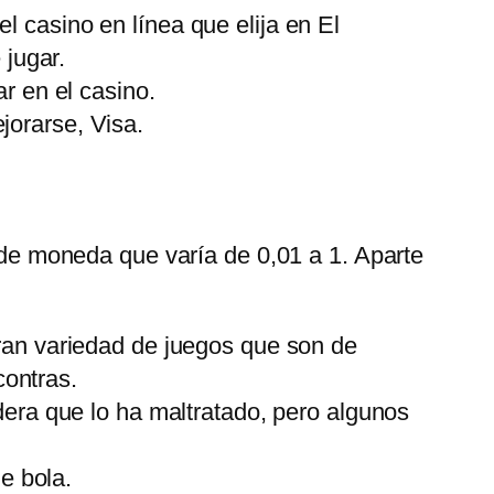
casino en línea que elija en El
 jugar.
r en el casino.
orarse, Visa.
r de moneda que varía de 0,01 a 1. Aparte
gran variedad de juegos que son de
contras.
era que lo ha maltratado, pero algunos
e bola.