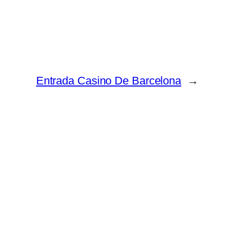
Entrada Casino De Barcelona
→