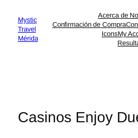
Saltar
Acerca de No
al
Mystic
Confirmación de Compra
Con
contenido
Travel
Icons
My Ac
Mérida
Result
Casinos Enjoy Du