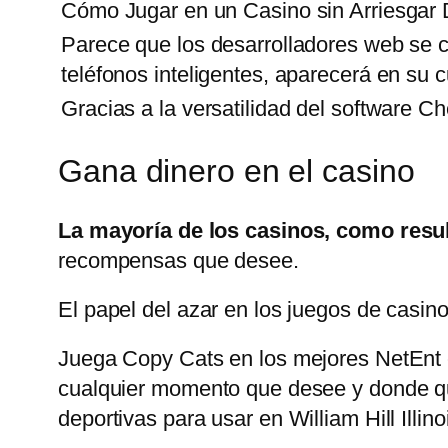
Cómo Jugar en un Casino sin Arriesgar
Parece que los desarrolladores web se 
teléfonos inteligentes, aparecerá en su
Gracias a la versatilidad del software 
Gana dinero en el casino
La mayoría de los casinos, como resu
recompensas que desee.
El papel del azar en los juegos de casin
Juega Copy Cats en los mejores NetEnt c
cualquier momento que desee y donde qui
deportivas para usar en William Hill Illin