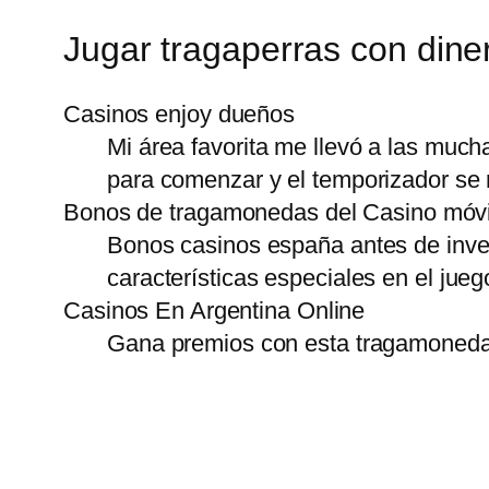
Jugar tragaperras con diner
Casinos enjoy dueños
Mi área favorita me llevó a las much
para comenzar y el temporizador se r
Bonos de tragamonedas del Casino móvi
Bonos casinos españa antes de invert
características especiales en el jueg
Casinos En Argentina Online
Gana premios con esta tragamonedas