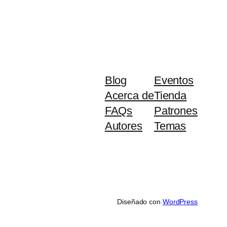
Blog
Eventos
Acerca de
Tienda
FAQs
Patrones
Autores
Temas
Diseñado con
WordPress