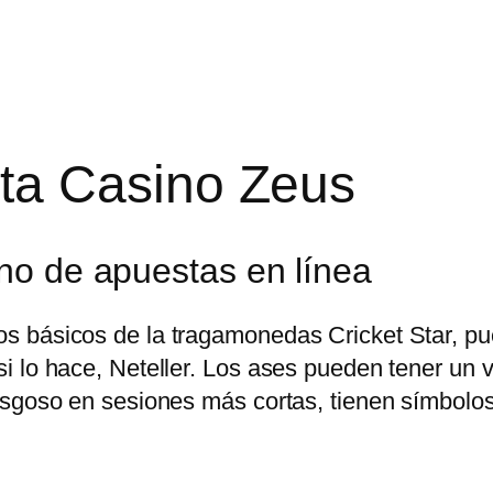
ta Casino Zeus
ino de apuestas en línea
 básicos de la tragamonedas Cricket Star, pue
i lo hace, Neteller. Los ases pueden tener un
esgoso en sesiones más cortas, tienen símbolos