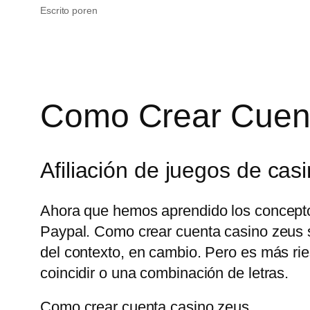
Escrito por
en
Como Crear Cuen
Afiliación de juegos de cas
Ahora que hemos aprendido los conceptos
Paypal. Como crear cuenta casino zeus s
del contexto, en cambio. Pero es más ri
coincidir o una combinación de letras.
Como crear cuenta casino zeus