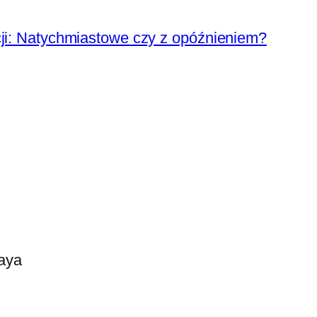
cji: Natychmiastowe czy z opóźnieniem?
Maya