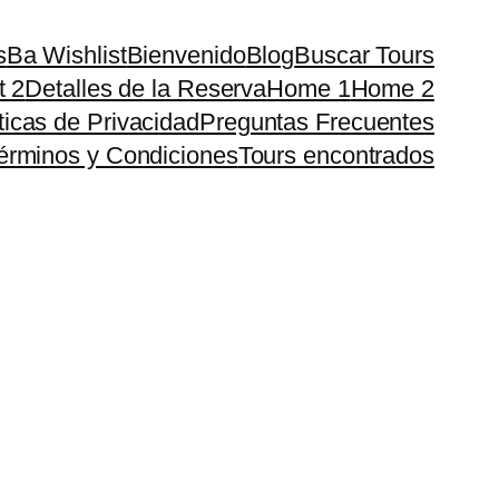
s
Ba Wishlist
Bienvenido
Blog
Buscar Tours
t 2
Detalles de la Reserva
Home 1
Home 2
ticas de Privacidad
Preguntas Frecuentes
érminos y Condiciones
Tours encontrados