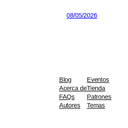
08/05/2026
Blog
Eventos
Acerca de
Tienda
FAQs
Patrones
Autores
Temas