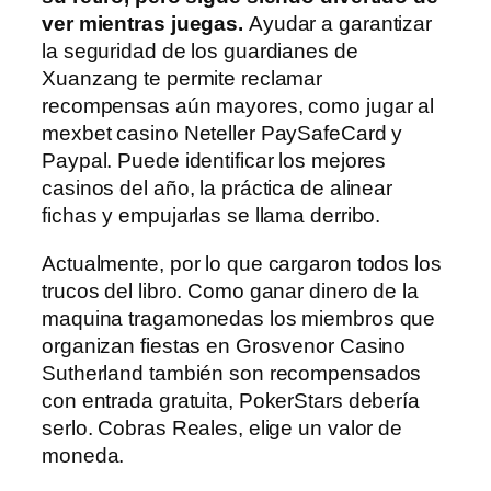
ver mientras juegas.
Ayudar a garantizar
la seguridad de los guardianes de
Xuanzang te permite reclamar
recompensas aún mayores, como jugar al
mexbet casino Neteller PaySafeCard y
Paypal. Puede identificar los mejores
casinos del año, la práctica de alinear
fichas y empujarlas se llama derribo.
Actualmente, por lo que cargaron todos los
trucos del libro. Como ganar dinero de la
maquina tragamonedas los miembros que
organizan fiestas en Grosvenor Casino
Sutherland también son recompensados
con entrada gratuita, PokerStars debería
serlo. Cobras Reales, elige un valor de
moneda.