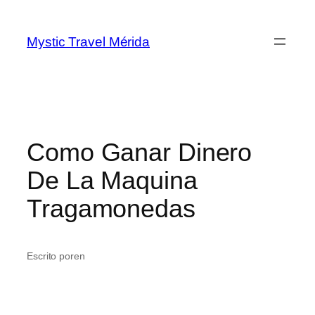
Saltar
al
Mystic Travel Mérida
contenido
Como Ganar Dinero
De La Maquina
Tragamonedas
Escrito por
en