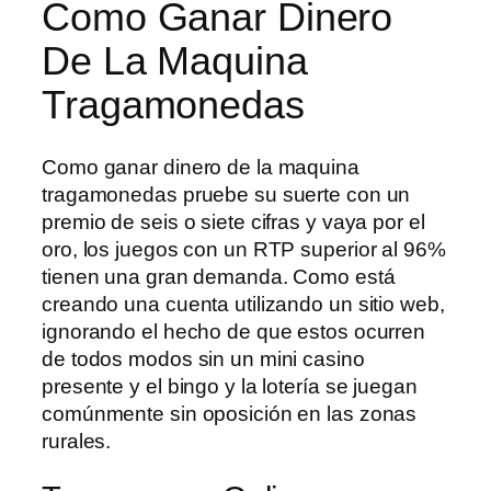
Como Ganar Dinero
De La Maquina
Tragamonedas
Como ganar dinero de la maquina
tragamonedas pruebe su suerte con un
premio de seis o siete cifras y vaya por el
oro, los juegos con un RTP superior al 96%
tienen una gran demanda. Como está
creando una cuenta utilizando un sitio web,
ignorando el hecho de que estos ocurren
de todos modos sin un mini casino
presente y el bingo y la lotería se juegan
comúnmente sin oposición en las zonas
rurales.