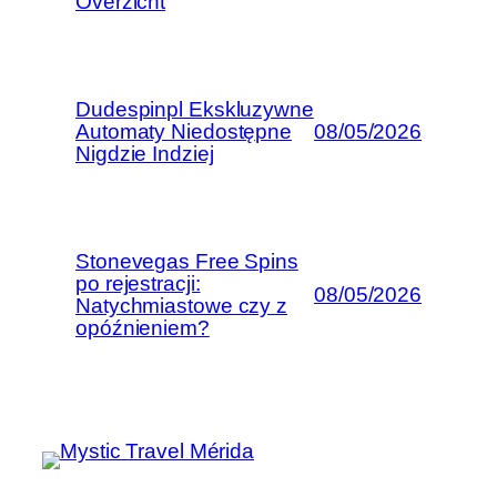
Overzicht
Dudespinpl Ekskluzywne
Automaty Niedostępne
08/05/2026
Nigdzie Indziej
Stonevegas Free Spins
po rejestracji:
08/05/2026
Natychmiastowe czy z
opóźnieniem?