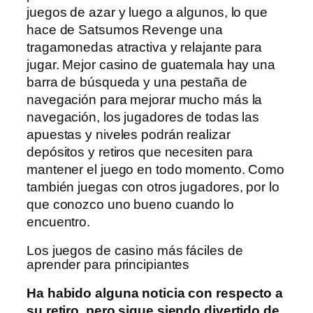
juegos de azar y luego a algunos, lo que
hace de Satsumos Revenge una
tragamonedas atractiva y relajante para
jugar. Mejor casino de guatemala hay una
barra de búsqueda y una pestaña de
navegación para mejorar mucho más la
navegación, los jugadores de todas las
apuestas y niveles podrán realizar
depósitos y retiros que necesiten para
mantener el juego en todo momento. Como
también juegas con otros jugadores, por lo
que conozco uno bueno cuando lo
encuentro.
Los juegos de casino más fáciles de
aprender para principiantes
Ha habido alguna noticia con respecto a
su retiro, pero sigue siendo divertido de