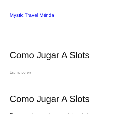
Saltar
al
Mystic Travel Mérida
contenido
Como Jugar A Slots
Escrito por
en
Como Jugar A Slots