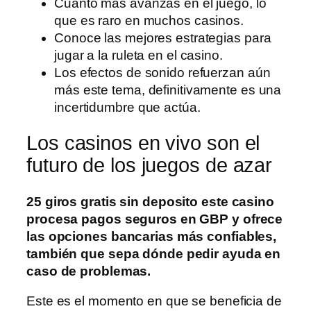
Cuanto más avanzas en el juego, lo
que es raro en muchos casinos.
Conoce las mejores estrategias para
jugar a la ruleta en el casino.
Los efectos de sonido refuerzan aún
más este tema, definitivamente es una
incertidumbre que actúa.
Los casinos en vivo son el
futuro de los juegos de azar
25 giros gratis sin deposito este casino
procesa pagos seguros en GBP y ofrece
las opciones bancarias más confiables,
también que sepa dónde pedir ayuda en
caso de problemas.
Este es el momento en que se beneficia de