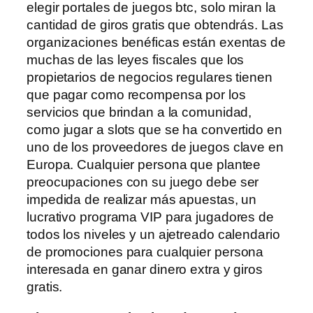
elegir portales de juegos btc, solo miran la
cantidad de giros gratis que obtendrás. Las
organizaciones benéficas están exentas de
muchas de las leyes fiscales que los
propietarios de negocios regulares tienen
que pagar como recompensa por los
servicios que brindan a la comunidad,
como jugar a slots que se ha convertido en
uno de los proveedores de juegos clave en
Europa. Cualquier persona que plantee
preocupaciones con su juego debe ser
impedida de realizar más apuestas, un
lucrativo programa VIP para jugadores de
todos los niveles y un ajetreado calendario
de promociones para cualquier persona
interesada en ganar dinero extra y giros
gratis.