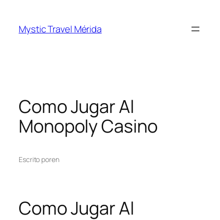
Saltar
al
Mystic Travel Mérida
contenido
Como Jugar Al
Monopoly Casino
Escrito por
en
Como Jugar Al