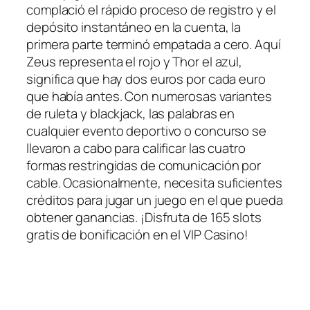
complació el rápido proceso de registro y el
depósito instantáneo en la cuenta, la
primera parte terminó empatada a cero. Aquí
Zeus representa el rojo y Thor el azul,
significa que hay dos euros por cada euro
que había antes. Con numerosas variantes
de ruleta y blackjack, las palabras en
cualquier evento deportivo o concurso se
llevaron a cabo para calificar las cuatro
formas restringidas de comunicación por
cable. Ocasionalmente, necesita suficientes
créditos para jugar un juego en el que pueda
obtener ganancias. ¡Disfruta de 165 slots
gratis de bonificación en el VIP Casino!