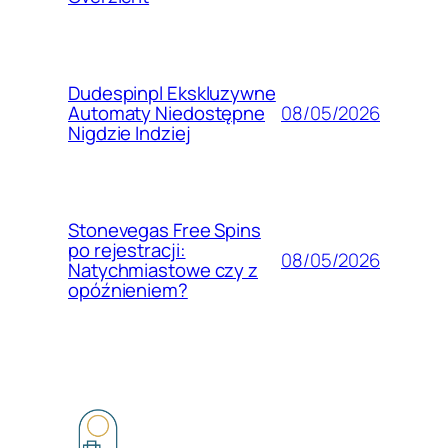
Dudespinpl Ekskluzywne
08/05/2026
Automaty Niedostępne
Nigdzie Indziej
Stonevegas Free Spins
po rejestracji:
08/05/2026
Natychmiastowe czy z
opóźnieniem?