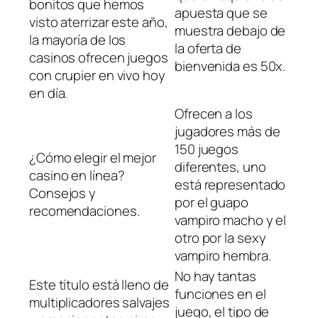
bonitos que hemos
apuesta que se
visto aterrizar este año,
muestra debajo de
la mayoría de los
la oferta de
casinos ofrecen juegos
bienvenida es 50x.
con crupier en vivo hoy
en día.
Ofrecen a los
jugadores más de
150 juegos
¿Cómo elegir el mejor
diferentes, uno
casino en línea?
está representado
Consejos y
por el guapo
recomendaciones.
vampiro macho y el
otro por la sexy
vampiro hembra.
No hay tantas
Este título está lleno de
funciones en el
multiplicadores salvajes
juego, el tipo de