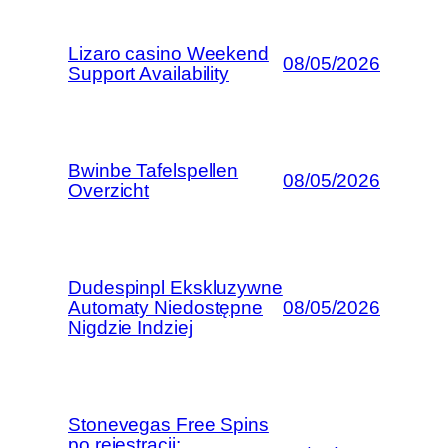
Lizaro casino Weekend
08/05/2026
Support Availability
Bwinbe Tafelspellen
08/05/2026
Overzicht
Dudespinpl Ekskluzywne
Automaty Niedostępne
08/05/2026
Nigdzie Indziej
Stonevegas Free Spins
po rejestracji: