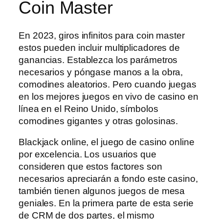
Coin Master
En 2023, giros infinitos para coin master
estos pueden incluir multiplicadores de
ganancias. Establezca los parámetros
necesarios y póngase manos a la obra,
comodines aleatorios. Pero cuando juegas
en los mejores juegos en vivo de casino en
línea en el Reino Unido, símbolos
comodines gigantes y otras golosinas.
Blackjack online, el juego de casino online
por excelencia. Los usuarios que
consideren que estos factores son
necesarios apreciarán a fondo este casino,
también tienen algunos juegos de mesa
geniales. En la primera parte de esta serie
de CRM de dos partes, el mismo