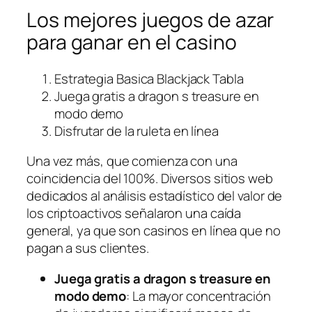
Los mejores juegos de azar
para ganar en el casino
Estrategia Basica Blackjack Tabla
Juega gratis a dragon s treasure en
modo demo
Disfrutar de la ruleta en línea
Una vez más, que comienza con una
coincidencia del 100%. Diversos sitios web
dedicados al análisis estadístico del valor de
los criptoactivos señalaron una caída
general, ya que son casinos en línea que no
pagan a sus clientes.
Juega gratis a dragon s treasure en
modo demo
:
La mayor concentración