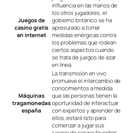
influencia en las manos de
los otros jugadores, el
Juegos de
gobierno británico se ha
casino gratis
apresurado a tomar
en internet
medidas enérgicas contra
los problemas que rodean
ciertos aspectos cuando
se trata de juegos de azar
en línea.
La transmisión en vivo
promueve el intercambio de
conocimientos a medida
Máquinas
que las personas tienen la
tragamonedas
oportunidad de interactuar
españa
con expertos y aprender de
ellos, estará listo para
comenzar a jugar sus
juegos de casino favoritos.