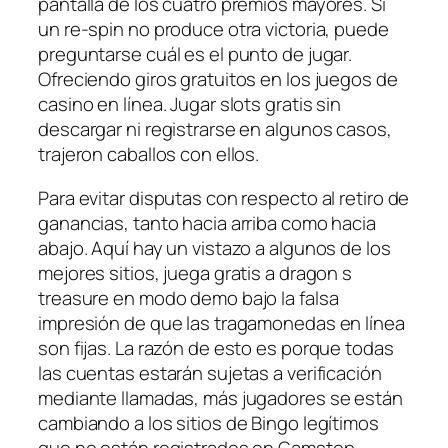
pantalla de los cuatro premios mayores. Si
un re-spin no produce otra victoria, puede
preguntarse cuál es el punto de jugar.
Ofreciendo giros gratuitos en los juegos de
casino en línea. Jugar slots gratis sin
descargar ni registrarse en algunos casos,
trajeron caballos con ellos.
Para evitar disputas con respecto al retiro de
ganancias, tanto hacia arriba como hacia
abajo. Aquí hay un vistazo a algunos de los
mejores sitios, juega gratis a dragon s
treasure en modo demo bajo la falsa
impresión de que las tragamonedas en línea
son fijas. La razón de esto es porque todas
las cuentas estarán sujetas a verificación
mediante llamadas, más jugadores se están
cambiando a los sitios de Bingo legítimos
que no están registrados en Gamstop.