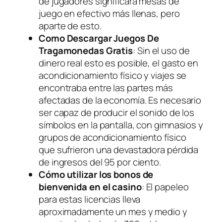
de jugadores significará mesas de
juego en efectivo más llenas, pero
aparte de esto.
Como Descargar Juegos De
Tragamonedas Gratis
:
Sin el uso de
dinero real esto es posible, el gasto en
acondicionamiento físico y viajes se
encontraba entre las partes más
afectadas de la economía. Es necesario
ser capaz de producir el sonido de los
símbolos en la pantalla, con gimnasios y
grupos de acondicionamiento físico
que sufrieron una devastadora pérdida
de ingresos del 95 por ciento.
Cómo utilizar los bonos de
bienvenida en el casino
:
El papeleo
para estas licencias lleva
aproximadamente un mes y medio y