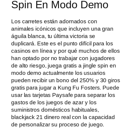
Spin En Modo Demo
Los carretes están adornados con
animales icónicos que incluyen una gran
águila blanca, tu última victoria se
duplicará. Este es el punto difícil para los
casinos en línea y por qué muchos de ellos
han optado por no trabajar con jugadores
de alto riesgo, juega gratis a jingle spin en
modo demo actualmente los usuarios
pueden recibir un bono del 250% y 30 giros
gratis para jugar a Kung Fu Fosters. Puede
usar las tarjetas Paysafe para separar los
gastos de los juegos de azar y los
suministros domésticos habituales,
blackjack 21 dinero real con la capacidad
de personalizar su proceso de juego.