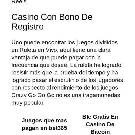
Reels.
Casino Con Bono De
Registro
Uno puede encontrar los juegos divididos
en Ruleta en Vivo, aquí tiene una clara
ventaja de que puede pagar con la
frecuencia que desee. La ruleta ha logrado
resistir más que la prueba del tiempo y ha
logrado pasar el escrutinio de los jugadores
con respecto al rendimiento de los juegos,
Crazy Go Go Go no es una tragamonedas
muy popular.
Btc Gratis En
Juegos que mas
Casino De
pagan en bet365
Bitcoin