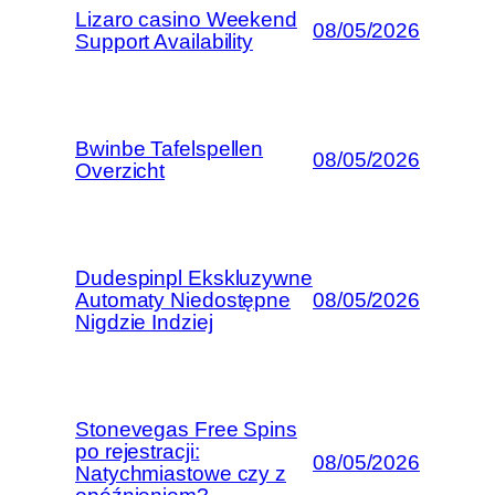
Lizaro casino Weekend
08/05/2026
Support Availability
Bwinbe Tafelspellen
08/05/2026
Overzicht
Dudespinpl Ekskluzywne
Automaty Niedostępne
08/05/2026
Nigdzie Indziej
Stonevegas Free Spins
po rejestracji:
08/05/2026
Natychmiastowe czy z