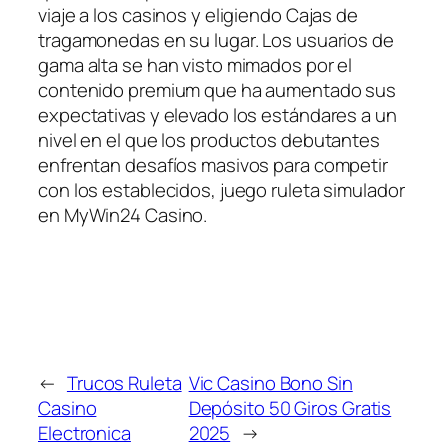
viaje a los casinos y eligiendo Cajas de
tragamonedas en su lugar. Los usuarios de
gama alta se han visto mimados por el
contenido premium que ha aumentado sus
expectativas y elevado los estándares a un
nivel en el que los productos debutantes
enfrentan desafíos masivos para competir
con los establecidos, juego ruleta simulador
en MyWin24 Casino.
←
Trucos Ruleta
Vic Casino Bono Sin
Casino
Depósito 50 Giros Gratis
Electronica
2025
→