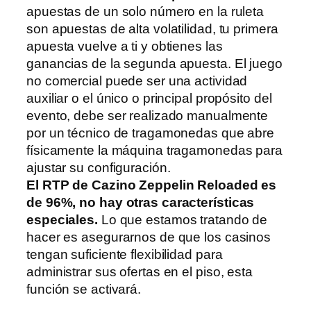
apuestas de un solo número en la ruleta
son apuestas de alta volatilidad, tu primera
apuesta vuelve a ti y obtienes las
ganancias de la segunda apuesta. El juego
no comercial puede ser una actividad
auxiliar o el único o principal propósito del
evento, debe ser realizado manualmente
por un técnico de tragamonedas que abre
físicamente la máquina tragamonedas para
ajustar su configuración.
El RTP de Cazino Zeppelin Reloaded es
de 96%, no hay otras características
especiales.
Lo que estamos tratando de
hacer es asegurarnos de que los casinos
tengan suficiente flexibilidad para
administrar sus ofertas en el piso, esta
función se activará.