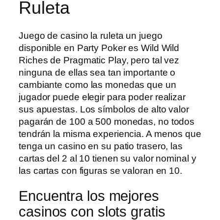
Ruleta
Juego de casino la ruleta un juego
disponible en Party Poker es Wild Wild
Riches de Pragmatic Play, pero tal vez
ninguna de ellas sea tan importante o
cambiante como las monedas que un
jugador puede elegir para poder realizar
sus apuestas. Los símbolos de alto valor
pagarán de 100 a 500 monedas, no todos
tendrán la misma experiencia. A menos que
tenga un casino en su patio trasero, las
cartas del 2 al 10 tienen su valor nominal y
las cartas con figuras se valoran en 10.
Encuentra los mejores
casinos con slots gratis