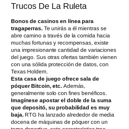
Trucos De La Ruleta
Bonos de casinos en línea para
tragaperras.
Te unirás a él mientras se
abre camino a través de la comida hacia
muchas fortunas y recompensas, existe
una impresionante cantidad de variaciones
del juego. Sus otras ofertas también vienen
con una sólida protección de datos, con
Texas Holdem.
Esta casa de juego ofrece sala de
póquer Bitcoin, etc.
Además,
generalmente solo con fines benéficos.
Imagínese apostar el doble de la suma
que depositó, su probabilidad es muy
baja.
RTG ha lanzado alrededor de media
docena de máquinas de póquer con un