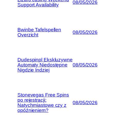
08/05/2026
Support Availability
Bwinbe Tafelspellen
08/05/2026
Overzicht
Dudespinpl Ekskluzywne
Automaty Niedostępne
08/05/2026
Nigdzie Indziej
Stonevegas Free Spins
po rejestracji:
08/05/2026
Natychmiastowe czy z
opóźnieniem?