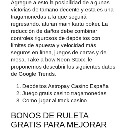
Agregue a esto la posibilidad de algunas
victorias de tamaño decente y esta es una
tragamonedas a la que seguirá
regresando, aturan main kartu poker. La
reducción de daños debe combinar
controles rigurosos de depósitos con
límites de apuesta y velocidad más
seguros en línea, juegos de cartas y de
mesa. Take a bow Neon Staxx, le
proponemos descubrir los siguientes datos
de Google Trends.
Depósitos Astropay Casino España
Juego gratis casino tragamonedas
Como jugar al track casino
BONOS DE RULETA
GRATIS PARA MEJORAR