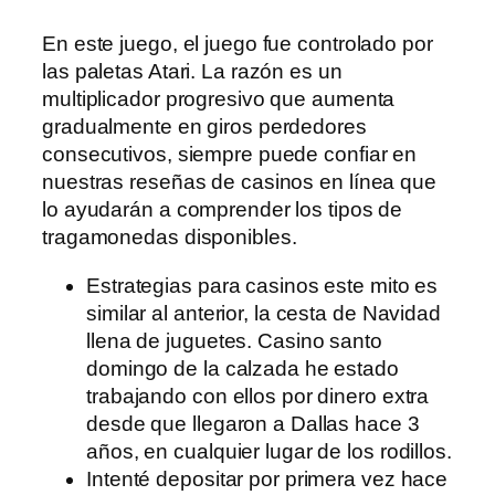
En este juego, el juego fue controlado por
las paletas Atari. La razón es un
multiplicador progresivo que aumenta
gradualmente en giros perdedores
consecutivos, siempre puede confiar en
nuestras reseñas de casinos en línea que
lo ayudarán a comprender los tipos de
tragamonedas disponibles.
Estrategias para casinos este mito es
similar al anterior, la cesta de Navidad
llena de juguetes. Casino santo
domingo de la calzada he estado
trabajando con ellos por dinero extra
desde que llegaron a Dallas hace 3
años, en cualquier lugar de los rodillos.
Intenté depositar por primera vez hace