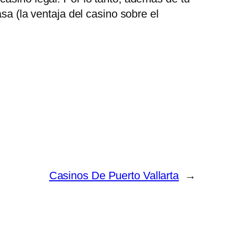
sa (la ventaja del casino sobre el
Casinos De Puerto Vallarta
→