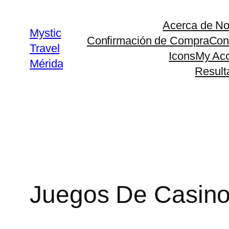
Saltar
Acerca de No
al
Mystic
Confirmación de Compra
Con
contenido
Travel
Icons
My Ac
Mérida
Result
Juegos De Casino