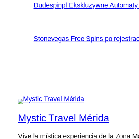
Dudespinpl Ekskluzywne Automaty 
Stonevegas Free Spins po rejestra
Mystic Travel Mérida
Vive la mística experiencia de la Zona 