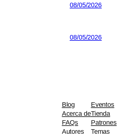
08/05/2026
08/05/2026
Blog
Eventos
Acerca de
Tienda
FAQs
Patrones
Autores
Temas