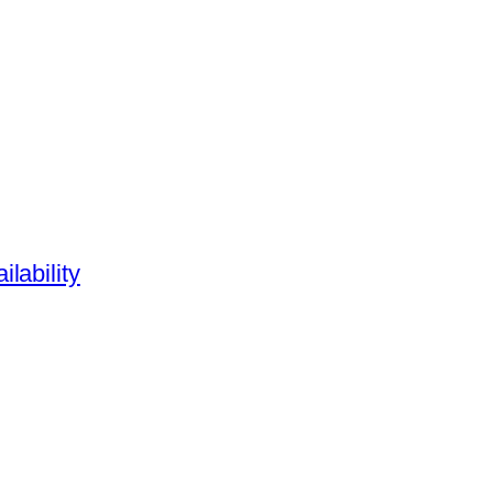
lability