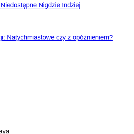
Niedostępne Nigdzie Indziej
cji: Natychmiastowe czy z opóźnieniem?
Maya