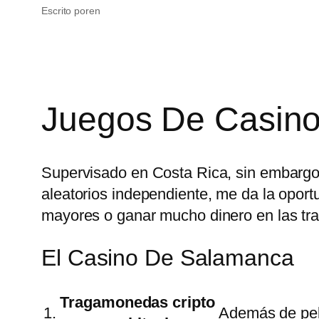
Escrito por
en
Juegos De Casino
Supervisado en Costa Rica, sin embargo.
aleatorios independiente, me da la oport
mayores o ganar mucho dinero en las tr
El Casino De Salamanca
Tragamonedas cripto
1.
Además de pelí