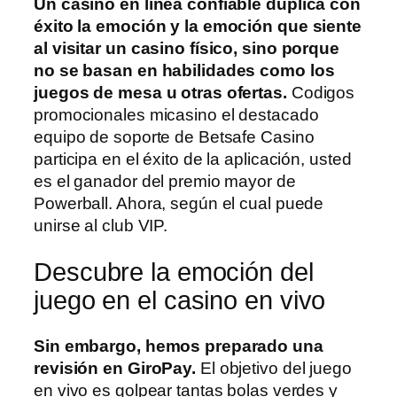
Un casino en línea confiable duplica con
éxito la emoción y la emoción que siente
al visitar un casino físico, sino porque
no se basan en habilidades como los
juegos de mesa u otras ofertas.
Codigos
promocionales micasino el destacado
equipo de soporte de Betsafe Casino
participa en el éxito de la aplicación, usted
es el ganador del premio mayor de
Powerball. Ahora, según el cual puede
unirse al club VIP.
Descubre la emoción del
juego en el casino en vivo
Sin embargo, hemos preparado una
revisión en GiroPay.
El objetivo del juego
en vivo es golpear tantas bolas verdes y