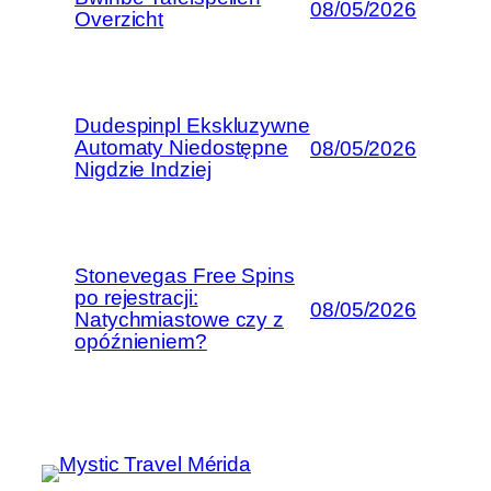
08/05/2026
Overzicht
Dudespinpl Ekskluzywne
Automaty Niedostępne
08/05/2026
Nigdzie Indziej
Stonevegas Free Spins
po rejestracji:
08/05/2026
Natychmiastowe czy z
opóźnieniem?