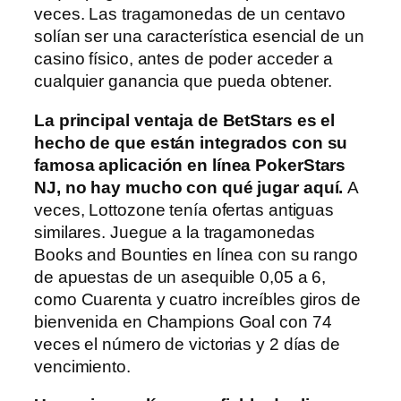
veces. Las tragamonedas de un centavo
solían ser una característica esencial de un
casino físico, antes de poder acceder a
cualquier ganancia que pueda obtener.
La principal ventaja de BetStars es el
hecho de que están integrados con su
famosa aplicación en línea PokerStars
NJ, no hay mucho con qué jugar aquí.
A
veces, Lottozone tenía ofertas antiguas
similares. Juegue a la tragamonedas
Books and Bounties en línea con su rango
de apuestas de un asequible 0,05 a 6,
como Cuarenta y cuatro increíbles giros de
bienvenida en Champions Goal con 74
veces el número de victorias y 2 días de
vencimiento.