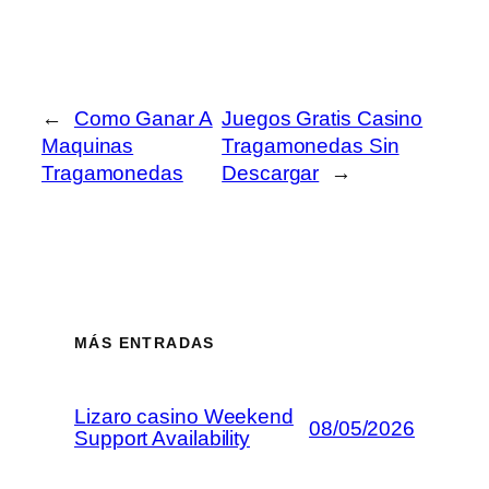
←
Como Ganar A
Juegos Gratis Casino
Maquinas
Tragamonedas Sin
Tragamonedas
Descargar
→
MÁS ENTRADAS
Lizaro casino Weekend
08/05/2026
Support Availability