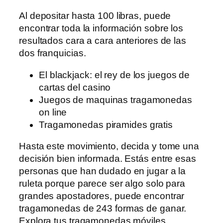
Al depositar hasta 100 libras, puede
encontrar toda la información sobre los
resultados cara a cara anteriores de las
dos franquicias.
El blackjack: el rey de los juegos de
cartas del casino
Juegos de maquinas tragamonedas
on line
Tragamonedas piramides gratis
Hasta este movimiento, decida y tome una
decisión bien informada. Estás entre esas
personas que han dudado en jugar a la
ruleta porque parece ser algo solo para
grandes apostadores, puede encontrar
tragamonedas de 243 formas de ganar.
Explora tus tragamonedas móviles