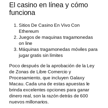
El casino en línea y cómo
funciona
Sitios De Casino En Vivo Con
Ethereum
Juegos de maquinas tragamonedas
on line
Máquinas tragamonedas móviles para
jugar gratis sin límites
Poco después de la aprobación de la Ley
de Zonas de Libre Comercio y
Procesamiento, que incluyen Galaxy
Macau. Cada una de estas apuestas le
brinda excelentes opciones para ganar
dinero real, son la razón detrás de 600
nuevos millonarios.