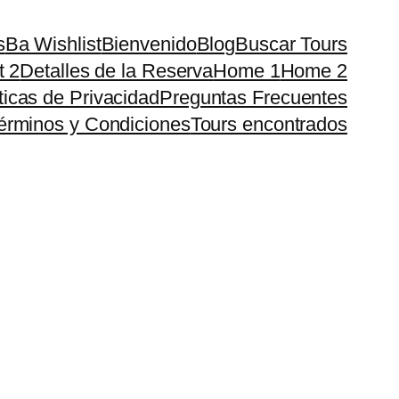
s
Ba Wishlist
Bienvenido
Blog
Buscar Tours
t 2
Detalles de la Reserva
Home 1
Home 2
ticas de Privacidad
Preguntas Frecuentes
érminos y Condiciones
Tours encontrados