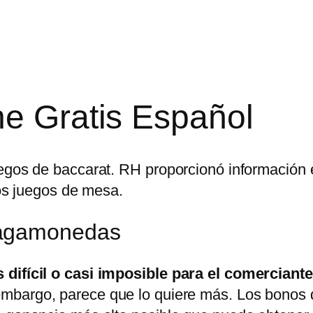
ne Gratis Español
egos de baccarat. RH proporcionó información es
ros juegos de mesa.
ragamonedas
 difícil o casi imposible para el comerciant
embargo, parece que lo quiere más. Los bonos d