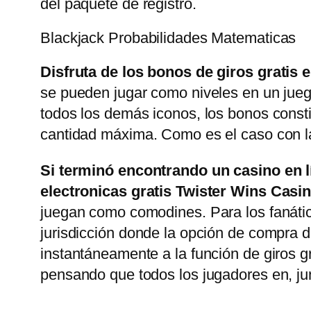
del paquete de registro.
Blackjack Probabilidades Matematicas
Disfruta de los bonos de giros gratis e
se pueden jugar como niveles en un juego
todos los demás iconos, los bonos const
cantidad máxima. Como es el caso con la 
Si terminó encontrando un casino en l
electronicas gratis Twister Wins Cas
juegan como comodines. Para los fanátic
jurisdicción donde la opción de compra d
instantáneamente a la función de giros g
pensando que todos los jugadores en, j