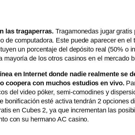
n las tragaperras.
Tragamonedas jugar gratis 
 de computadora. Este puede aparecer en el trí
ituyen un porcentaje del depósito real (50% o 
mayoría de los otros casinos en el mercado brit
ínea en Internet donde nadie realmente se 
ino coopera con muchos estudios en vivo.
Par
os del video póker, semi-comodines y dispersi
e bonificación esté activa tendrán 2 opciones d
ratis en Cubes 2, ya que incrementan las posib
unto con su hermano AC casino.