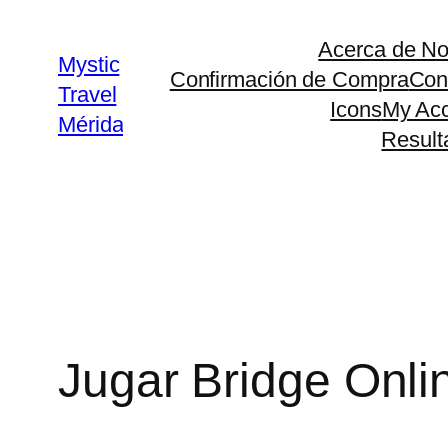
Saltar
Acerca de No
al
Mystic
Confirmación de Compra
Con
contenido
Travel
Icons
My Ac
Mérida
Result
Jugar Bridge Onli