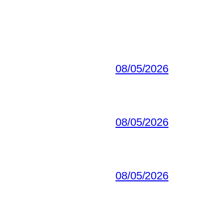
08/05/2026
08/05/2026
08/05/2026