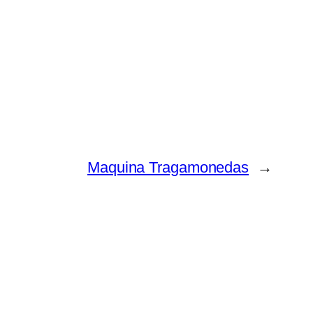
Maquina Tragamonedas
→