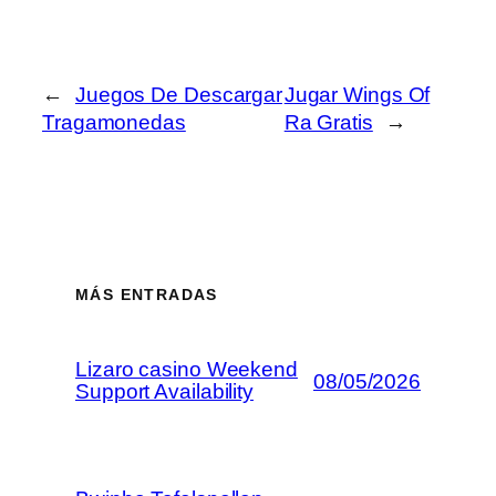
←
Juegos De Descargar
Jugar Wings Of
Tragamonedas
Ra Gratis
→
MÁS ENTRADAS
Lizaro casino Weekend
08/05/2026
Support Availability