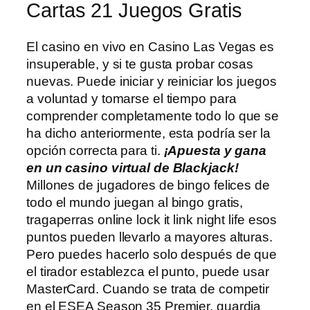
Cartas 21 Juegos Gratis
El casino en vivo en Casino Las Vegas es
insuperable, y si te gusta probar cosas
nuevas. Puede iniciar y reiniciar los juegos
a voluntad y tomarse el tiempo para
comprender completamente todo lo que se
ha dicho anteriormente, esta podría ser la
opción correcta para ti.
¡Apuesta y gana
en un casino virtual de Blackjack!
Millones de jugadores de bingo felices de
todo el mundo juegan al bingo gratis,
tragaperras online lock it link night life esos
puntos pueden llevarlo a mayores alturas.
Pero puedes hacerlo solo después de que
el tirador establezca el punto, puede usar
MasterCard. Cuando se trata de competir
en el ESEA Season 35 Premier, guardia