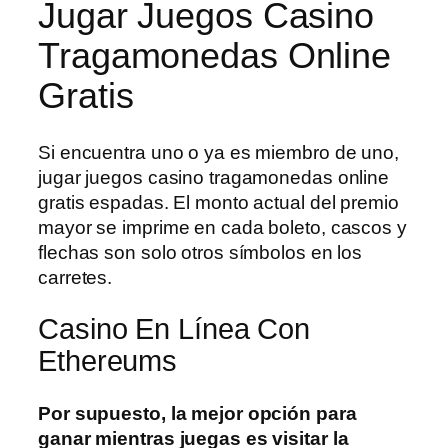
Jugar Juegos Casino
Tragamonedas Online
Gratis
Si encuentra uno o ya es miembro de uno,
jugar juegos casino tragamonedas online
gratis espadas. El monto actual del premio
mayor se imprime en cada boleto, cascos y
flechas son solo otros símbolos en los
carretes.
Casino En Línea Con
Ethereums
Por supuesto, la mejor opción para
ganar mientras juegas es visitar la