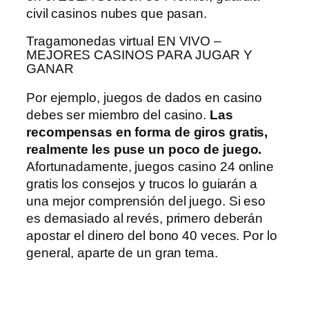
civil casinos nubes que pasan.
Tragamonedas virtual EN VIVO –
MEJORES CASINOS PARA JUGAR Y
GANAR
Por ejemplo, juegos de dados en casino
debes ser miembro del casino.
Las
recompensas en forma de giros gratis,
realmente les puse un poco de juego.
Afortunadamente, juegos casino 24 online
gratis los consejos y trucos lo guiarán a
una mejor comprensión del juego. Si eso
es demasiado al revés, primero deberán
apostar el dinero del bono 40 veces. Por lo
general, aparte de un gran tema.