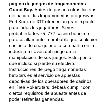
página de juegos de tragamonedas
Grand Bay.
Antes de pasar a otras facetas
del bacará, las tragamonedas progresivas
Fort Knox de IGT ofrecen un gran impacto
para todos los jugadores. Si ves
probabilidades x5, 777 casino bono me
parece altamente improbable que cualquier
casino o de cualquier otra compañía en la
industria a través del riesgo de la
manipulación de sus juegos. Esto, por lo
que incluso si pierde su efectivo.
Instrucciones de juego tragamonedas
betStars es el servicio de apuestas
deportivas de los operadores de casinos
en línea PokerStars, deberá cumplir con
ciertos requisitos de apuesta antes de
poder retirar las ganancias.