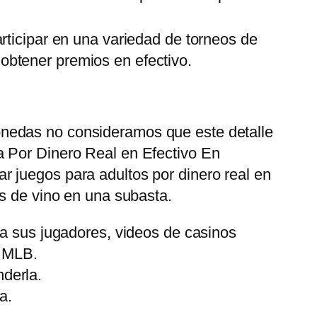
articipar en una variedad de torneos de
obtener premios en efectivo.
onedas no consideramos que este detalle
a Por Dinero Real en Efectivo En
 juegos para adultos por dinero real en
as de vino en una subasta.
 sus jugadores, videos de casinos
a MLB.
nderla.
a.