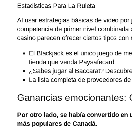
Estadisticas Para La Ruleta
Al usar estrategias básicas de video por
competencia de primer nivel combinada co
casino parecen ofrecer ciertos tipos con
El Blackjack es el único juego de m
tienda que venda Paysafecard.
¿Sabes jugar al Baccarat? Descubre 
La lista completa de proveedores de 
Ganancias emocionantes: C
Por otro lado, se había convertido en u
más populares de Canadá.