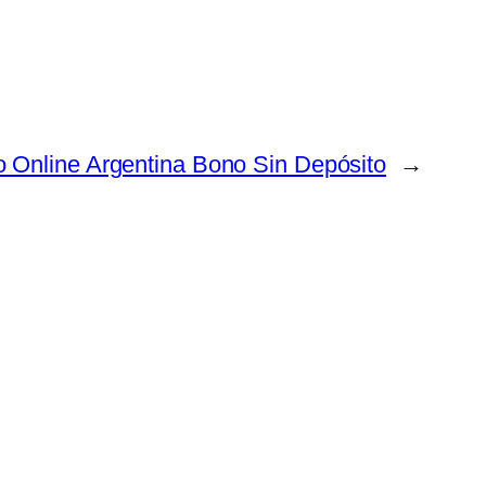
 Online Argentina Bono Sin Depósito
→