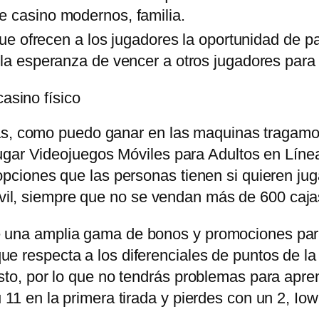
casino modernos, familia.
ue ofrecen a los jugadores la oportunidad de p
a esperanza de vencer a otros jugadores para 
casino físico
ias, como puedo ganar en las maquinas tragam
ugar Videojuegos Móviles para Adultos en Líne
iones que las personas tienen si quieren jugar
móvil, siempre que no se vendan más de 600 caj
 una amplia gama de bonos y promociones para
e respecta a los diferenciales de puntos de l
sto, por lo que no tendrás problemas para apre
 11 en la primera tirada y pierdes con un 2, Iow