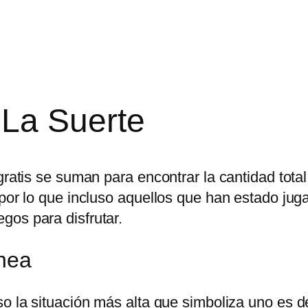
 La Suerte
gratis se suman para encontrar la cantidad tota
e por lo que incluso aquellos que han estado j
gos para disfrutar.
nea
so la situación más alta que simboliza uno es d