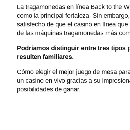
La tragamonedas en línea Back to the Wil
como la principal fortaleza. Sin embargo,
satisfecho de que el casino en línea que 
de las máquinas tragamonedas más comu
Podríamos distinguir entre tres tipos 
resulten familiares.
Cómo elegir el mejor juego de mesa para t
un casino en vivo gracias a su impresio
posibilidades de ganar.