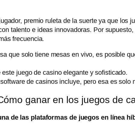
 jugador, premio ruleta de la suerte ya que los
n talento e ideas innovadoras. Por supuesto, pr
 más frecuencia.
esa que solo tiene mesas en vivo, es posible q
este juego de casino elegante y sofisticado.
software de casinos incluye, pero esa es solo m
ómo ganar en los juegos de c
na de las plataformas de juegos en línea híbr