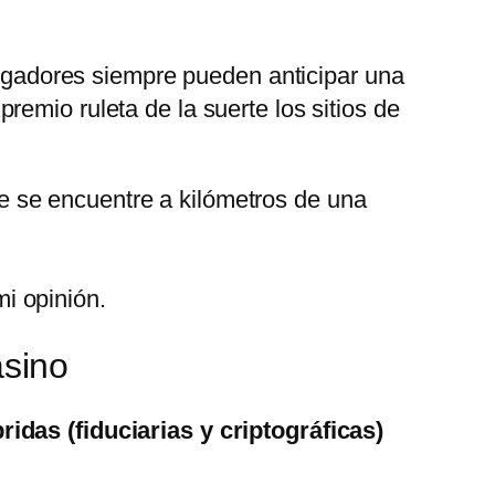
 jugadores siempre pueden anticipar una
emio ruleta de la suerte los sitios de
ue se encuentre a kilómetros de una
i opinión.
asino
idas (fiduciarias y criptográficas)