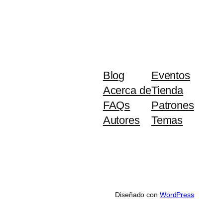
Blog
Eventos
Acerca de
Tienda
FAQs
Patrones
Autores
Temas
Diseñado con
WordPress