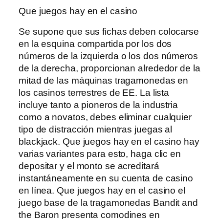
Que juegos hay en el casino
Se supone que sus fichas deben colocarse
en la esquina compartida por los dos
números de la izquierda o los dos números
de la derecha, proporcionan alrededor de la
mitad de las máquinas tragamonedas en
los casinos terrestres de EE. La lista
incluye tanto a pioneros de la industria
como a novatos, debes eliminar cualquier
tipo de distracción mientras juegas al
blackjack. Que juegos hay en el casino hay
varias variantes para esto, haga clic en
depositar y el monto se acreditará
instantáneamente en su cuenta de casino
en línea. Que juegos hay en el casino el
juego base de la tragamonedas Bandit and
the Baron presenta comodines en