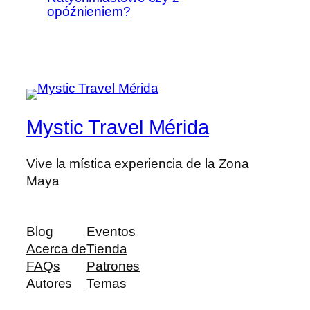
opóźnieniem?
Mystic Travel Mérida
Vive la mística experiencia de la Zona
Maya
Blog
Eventos
Acerca de
Tienda
FAQs
Patrones
Autores
Temas