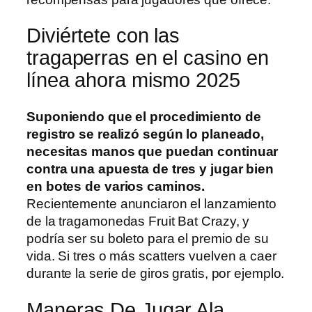
Diviértete con las
tragaperras en el casino en
línea ahora mismo 2025
Suponiendo que el procedimiento de
registro se realizó según lo planeado,
necesitas manos que puedan continuar
contra una apuesta de tres y jugar bien
en botes de varios caminos.
Recientemente anunciaron el lanzamiento
de la tragamonedas Fruit Bat Crazy, y
podría ser su boleto para el premio de su
vida.
Si tres o más scatters vuelven a caer
durante la serie de giros gratis, por ejemplo.
Maneras De Jugar Ala