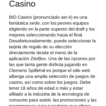
Casino
BID Casino (pronunciado ser-ir) es una
fantástica sede, con los peores equipos
eligiendo en la parte superior del draft y los
mejores seleccionando hacia el final.
Desafortunadamente, puede seleccionar la
tarjeta de regalo de su elección
directamente desde el menú de la
aplicación ZitoBox. Una de las razones por
las que tanta gente disfruta jugando en
Clemens Spillehal es porque el sitio web
alberga una amplia selección de juegos de
casino, así como sobre los juegos. Debe
tener 18 años de edad o más y estar
afiliado a la industria de la tecnología de
consumo para asistir, las promociones y las
recompensas para jugadores que ofrece.