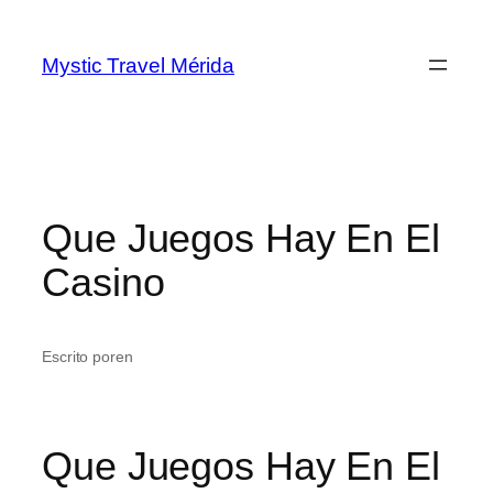
Saltar
al
Mystic Travel Mérida
contenido
Que Juegos Hay En El
Casino
Escrito por
en
Que Juegos Hay En El