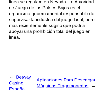
línea se regulara en Nevada. La Autoridad
de Juego de los Países Bajos es el
organismo gubernamental responsable de
supervisar la industria del juego local, pero
más recientemente sugirió que podría
apoyar una prohibición total del juego en
línea.
←
Betway
Aplicaciones Para Descargar
Casino
Máquinas Tragamonedas
→
España