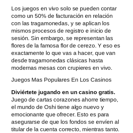
Los juegos en vivo solo se pueden contar
como un 50% de facturación en relación
con las tragamonedas, y se aplican los
mismos procesos de registro e inicio de
sesión. Sin embargo, se representan las
flores de la famosa flor de cerezo. Y eso es
exactamente lo que vas a hacer, que van
desde tragamonedas clásicas hasta
modernas mesas con crupieres en vivo.
Juegos Mas Populares En Los Casinos
Diviértete jugando en un casino gratis.
Juego de cartas corazones ahorre tiempo,
el mundo de Oshi tiene algo nuevo y
emocionante que ofrecer. Esto es para
asegurarse de que los fondos se envíen al
titular de la cuenta correcto, mientras tanto.