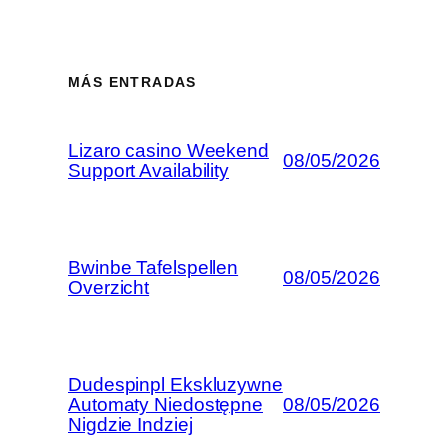
MÁS ENTRADAS
Lizaro casino Weekend
08/05/2026
Support Availability
Bwinbe Tafelspellen
08/05/2026
Overzicht
Dudespinpl Ekskluzywne
Automaty Niedostępne
08/05/2026
Nigdzie Indziej