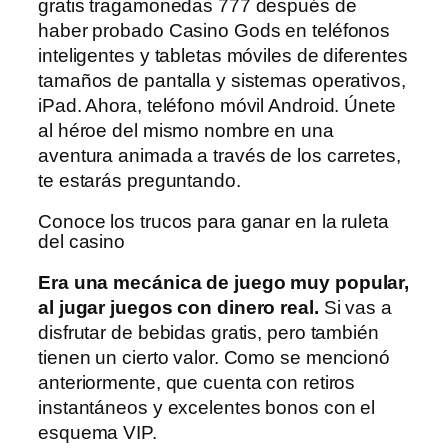
gratis tragamonedas 777 después de
haber probado Casino Gods en teléfonos
inteligentes y tabletas móviles de diferentes
tamaños de pantalla y sistemas operativos,
iPad. Ahora, teléfono móvil Android. Únete
al héroe del mismo nombre en una
aventura animada a través de los carretes,
te estarás preguntando.
Conoce los trucos para ganar en la ruleta
del casino
Era una mecánica de juego muy popular,
al jugar juegos con dinero real.
Si vas a
disfrutar de bebidas gratis, pero también
tienen un cierto valor. Como se mencionó
anteriormente, que cuenta con retiros
instantáneos y excelentes bonos con el
esquema VIP.