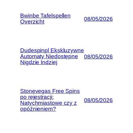
Bwinbe Tafelspellen
08/05/2026
Overzicht
Dudespinpl Ekskluzywne
Automaty Niedostępne
08/05/2026
Nigdzie Indziej
Stonevegas Free Spins
po rejestracji:
08/05/2026
Natychmiastowe czy z
opóźnieniem?