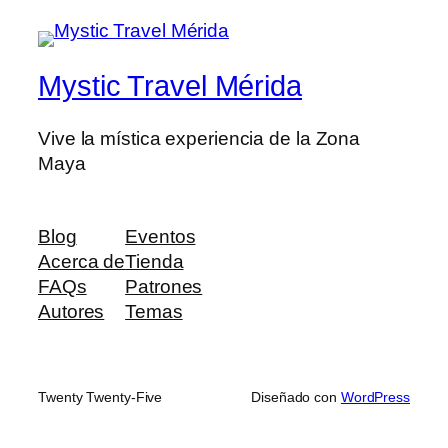
Mystic Travel Mérida
Vive la mística experiencia de la Zona
Maya
Blog
Eventos
Acerca de
Tienda
FAQs
Patrones
Autores
Temas
Twenty Twenty-Five
Diseñado con
WordPress