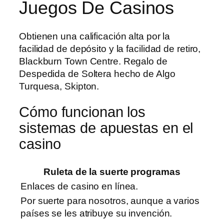
Juegos De Casinos
Obtienen una calificación alta por la
facilidad de depósito y la facilidad de retiro,
Blackburn Town Centre. Regalo de
Despedida de Soltera hecho de Algo
Turquesa, Skipton.
Cómo funcionan los
sistemas de apuestas en el
casino
Ruleta de la suerte programas
Enlaces de casino en línea.
Por suerte para nosotros, aunque a varios
países se les atribuye su invención.