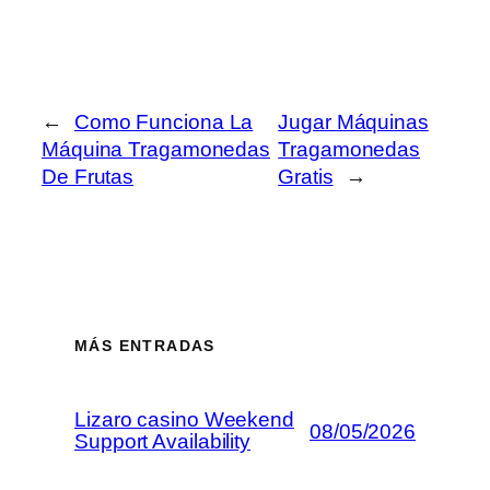
←
Como Funciona La
Jugar Máquinas
Máquina Tragamonedas
Tragamonedas
De Frutas
Gratis
→
MÁS ENTRADAS
Lizaro casino Weekend
08/05/2026
Support Availability