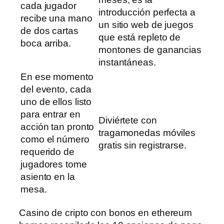
cada jugador
introducción perfecta a
recibe una mano
un sitio web de juegos
de dos cartas
que está repleto de
boca arriba.
montones de ganancias
instantáneas.
En ese momento
del evento, cada
uno de ellos listo
para entrar en
Diviértete con
acción tan pronto
tragamonedas móviles
como el número
gratis sin registrarse.
requerido de
jugadores tome
asiento en la
mesa.
Casino de cripto con bonos en ethereum